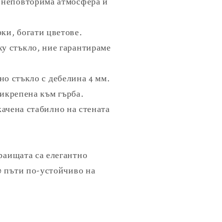
 неповторима атмосфера и
ки, богати цветове.
ху стъкло, ние гарантираме
о стъкло с дебелина 4 мм.
рикрепена към гърба.
качена стабилно на стената
краищата са елегантно
0 пъти по-устойчиво на