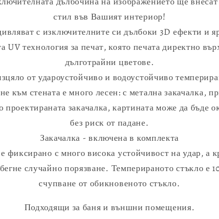
зключителната дълбочина на изображението ще внесат
стил във Вашият интериор!
ивляват с изключителните си дълбоки 3D ефекти и яр
а UV технология за печат, която печата директно вър
дълготрайни цветове.
изцяло от удароустойчиво и водоустойчиво темпериран
не към стената е много лесен: с метална закачалка, п
 проектираната закачалка, картината може да бъде о
без риск от падане.
Закачалка - включена в комплекта
 е фиксирано с много висока устойчивост на удар, а 
избегне случайно порязване. Темперираното стъкло е 1
счупване от обикновеното стъкло.
Подходящи за баня и външни помещения.