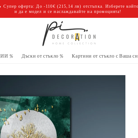
 Супер оферта: До -110€
(215,14 лв)
отстъпка. Изберете койт
и да е модел и се наслаждавайте на промоцията!
ИИ %
Дъски от стъкло %
Картини от стъкло с Ваша с