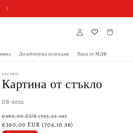
о
Купи две пана от МДФ, получи три!
Влизане
Количка
нимка
Дизайнерска колекция
Пана от МДФ
DECORPI
Картина от стъкло
SKU:
DB-0002
Обичайна
Цена
€380,00 EUR
(743,22 лв)
цена
€360,00 EUR
(704,10 лв)
при
разпродажба