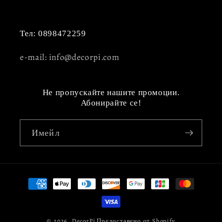
Тел: 0898472259
e-mail: info@decorpi.com
Не пропускайте нашите промоции.
Абонирайте се!
Имейл
Начини
на
плащане
© 2026,
DecorPi
Предоставено от Shopify