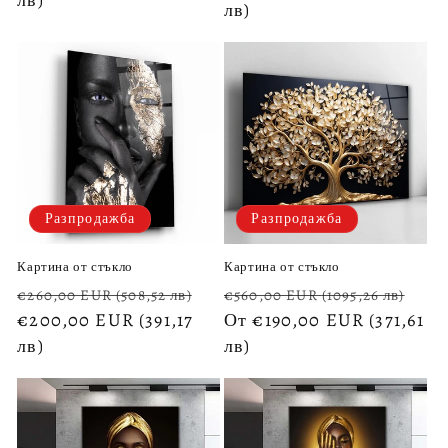
лв)
раз
Разпродажба
Разпродажба
Картина от стъкло
Картина от стъкло
Обичайна
Цена
Обичайна
Це
€260,00 EUR
(508,52 лв)
€560,00 EUR
(1095,26 лв)
цена
€200,00 EUR
(391,17
при
цена
От €190,00 EUR
(371,61
пр
лв)
разпродажба
лв)
раз