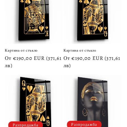
и
я
:
Картина от стъкло
Картина от стъкло
Обичайна
От €190,00 EUR
(371,61
Обичайна
От €190,00 EUR
(371,61
цена
лв)
цена
лв)
Разпродажба
Разпродажба