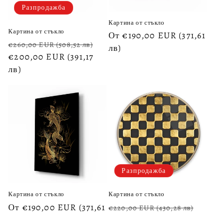
Разпродажба
Картина от стъкло
Картина от стъкло
Обичайна
От €190,00 EUR
(371,61
Обичайна
Цена
€260,00 EUR
(508,52 лв)
цена
лв)
цена
€200,00 EUR
(391,17
при
лв)
разпродажба
Разпродажба
Картина от стъкло
Картина от стъкло
Обичайна
От €190,00 EUR
(371,61
Обичайна
Цен
€220,00 EUR
(430,28 лв)