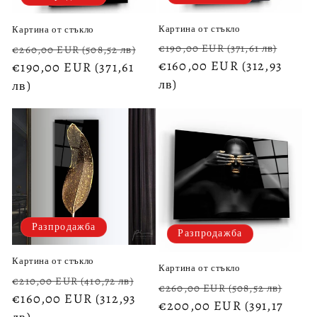
Картина от стъкло
Картина от стъкло
Обичайна
Цена
Обичайна
Цена
€190,00 EUR
(371,61 лв)
€260,00 EUR
(508,52 лв)
цена
€160,00 EUR
(312,93
при
цена
€190,00 EUR
(371,61
при
лв)
разп
лв)
разпродажба
Разпродажба
Разпродажба
Картина от стъкло
Картина от стъкло
Обичайна
Цена
€210,00 EUR
(410,72 лв)
Обичайна
Цен
€260,00 EUR
(508,52 лв)
цена
€160,00 EUR
(312,93
при
цена
€200,00 EUR
(391,17
при
лв)
разпродажба