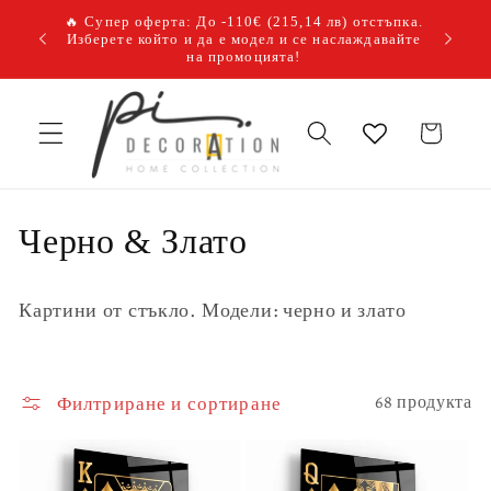
Преминаване
🔥 Супер оферта: До -110€
(215,14 лв)
отстъпка.
към
, получи
Купи
Изберете който и да е модел и се наслаждавайте
съдържанието
на промоцията!
Количка
К
Черно & Злато
о
Картини от стъкло. Модели: черно и злато
л
е
Филтриране и сортиране
68 продукта
к
ц