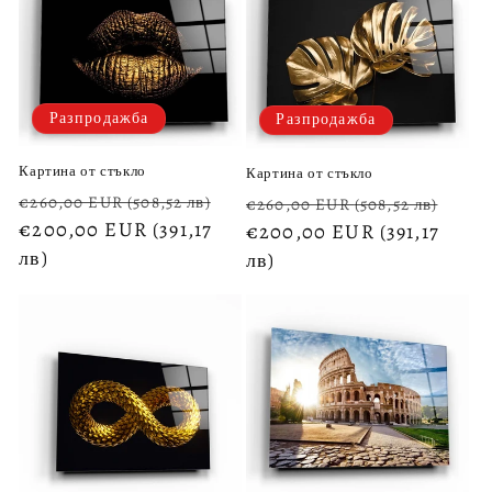
Разпродажба
Разпродажба
Картина от стъкло
Картина от стъкло
Обичайна
Цена
Обичайна
Цен
€260,00 EUR
(508,52 лв)
€260,00 EUR
(508,52 лв)
цена
€200,00 EUR
(391,17
при
цена
€200,00 EUR
(391,17
при
лв)
разпродажба
лв)
раз