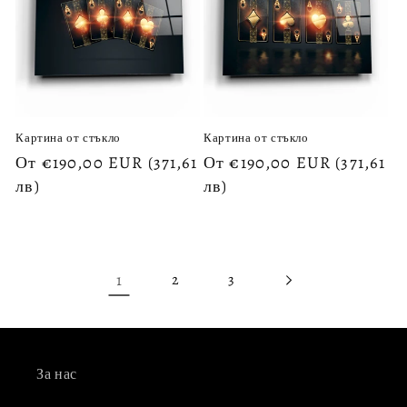
Картина от стъкло
Картина от стъкло
Обичайна
От €190,00 EUR
(371,61
Обичайна
От €190,00 EUR
(371,61
цена
лв)
цена
лв)
1
2
3
За нас