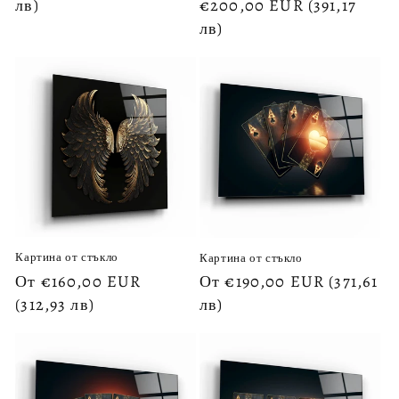
цена
лв)
цена
€200,00 EUR
(391,17
при
лв)
раз
Картина от стъкло
Картина от стъкло
Обичайна
От €160,00 EUR
Обичайна
От €190,00 EUR
(371,61
цена
(312,93 лв)
цена
лв)