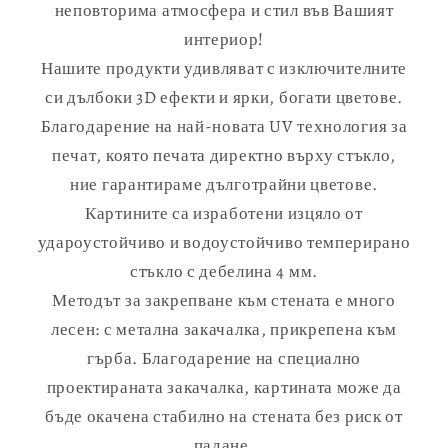
неповторима атмосфера и стил във Вашият
интериор!
Нашите продукти удивляват с изключителните
си дълбоки 3D ефекти и ярки, богати цветове.
Благодарение на най-новата UV технология за
печат, която печата директно върху стъкло,
ние гарантираме дълготрайни цветове.
Картините са изработени изцяло от
удароустойчиво и водоустойчиво темперирано
стъкло с дебелина 4 мм.
Методът за закрепване към стената е много
лесен: с метална закачалка, прикрепена към
гърба. Благодарение на специално
проектираната закачалка, картината може да
бъде окачена стабилно на стената без риск от
падане.