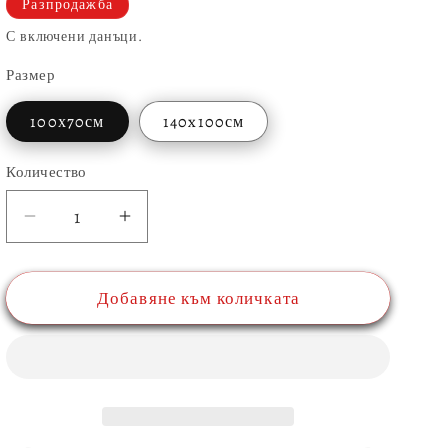
Разпродажба
С включени данъци.
Размер
100х70см
140x100см
Количество
Количество
Намаляване
Увеличаване
на
на
количеството
количеството
Добавяне към количката
за
за
Картина
Картина
от
от
стъкло
стъкло