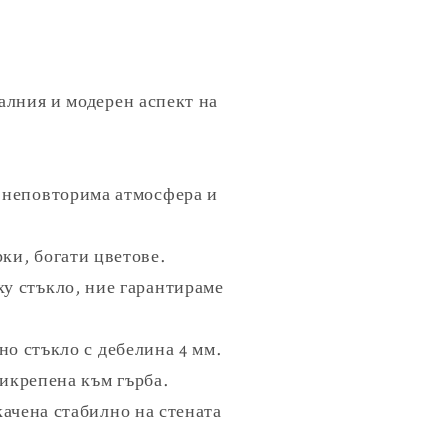
алния и модерен аспект на
 неповторима атмосфера и
ки, богати цветове.
ху стъкло, ние гарантираме
о стъкло с дебелина 4 мм.
рикрепена към гърба.
качена стабилно на стената