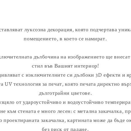
тавляват луксозна декорация, която подчертава уник
помещението, в което се намират.
зключителната дълбочина на изображението ще внесат
стил във Вашият интериор!
ивляват с изключителните си дълбоки 3D ефекти и яр
а UV технология за печат, която печата директно вър
дълготрайни цветове.
изцяло от удароустойчиво и водоустойчиво темпериран
не към стената е много лесен: с метална закачалка, п
 проектираната закачалка, картината може да бъде о
без риск от падане.