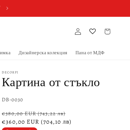
о
Купи две пана от МДФ, получи три!
Влизане
Количка
нимка
Дизайнерска колекция
Пана от МДФ
DECORPI
Картина от стъкло
SKU:
DB-0030
Обичайна
Цена
€380,00 EUR
(743,22 лв)
цена
€360,00 EUR
(704,10 лв)
при
разпродажба