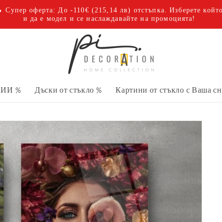
 Супер оферта: До -110€
(215,14 лв)
отстъпка. Изберете койт
и да е модел и се наслаждавайте на промоцията!
ИИ %
Дъски от стъкло %
Картини от стъкло с Ваша с