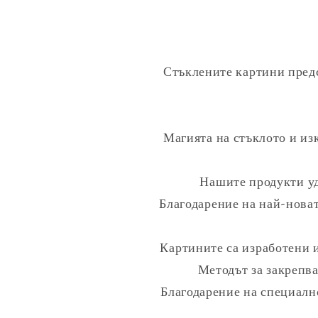
Стъклените картини предс
Магията на стъклото и и
Нашите продукти уд
Благодарение на най-новат
Картините са изработени 
Методът за закрепва
Благодарение на специално