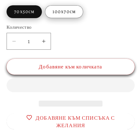
70х50см
100х70см
Количество
Количество
Намаляване
Увеличаване
на
на
количеството
количеството
Добавяне към количката
за
за
Картина
Картина
от
от
стъкло
стъкло
ДОБАВЯНЕ КЪМ СПИСЪКА С
ЖЕЛАНИЯ