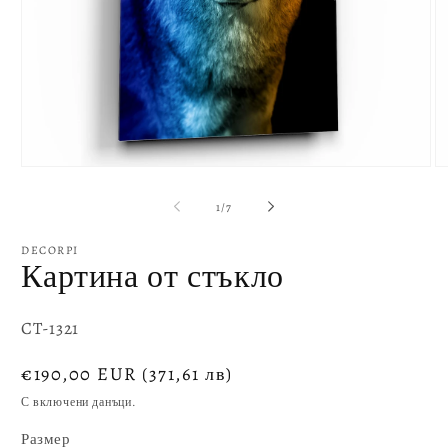
Отваряне
О
на
н
мултимедия
м
от
1
/
7
1
2
в
в
модален
м
DECORPI
елемент
е
Картина от стъкло
SKU:
CT-1321
Обичайна
€190,00 EUR
(371,61 лв)
цена
С включени данъци.
Размер