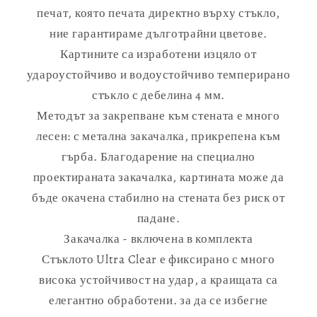
печат, която печата директно върху стъкло,
ние гарантираме дълготрайни цветове.
Картините са изработени изцяло от
удароустойчиво и водоустойчиво темперирано
стъкло с дебелина 4 мм.
Методът за закрепване към стената е много
лесен: с метална закачалка, прикрепена към
гърба. Благодарение на специално
проектираната закачалка, картината може да
бъде окачена стабилно на стената без риск от
падане.
Закачалка - включена в комплекта
Стъклото Ultra Clear е фиксирано с много
висока устойчивост на удар, а краищата са
елегантно обработени. за да се избегне