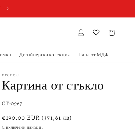
о
Купи две пана от МДФ, получи три!
Влизане
Количка
нимка
Дизайнерска колекция
Пана от МДФ
DECORPI
Картина от стъкло
SKU:
CT-0967
Обичайна
€190,00 EUR
(371,61 лв)
цена
С включени данъци.