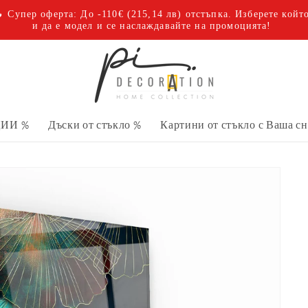
 Супер оферта: До -110€
(215,14 лв)
отстъпка. Изберете койт
и да е модел и се наслаждавайте на промоцията!
ИИ %
Дъски от стъкло %
Картини от стъкло с Ваша с