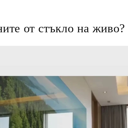
на
мултимедия
7
в
модален
ните от стъкло на живо?
елемент