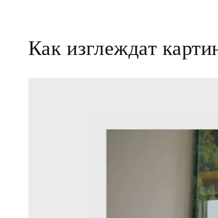
на
мултимедия
6
в
модален
Как изглеждат карти
елемент