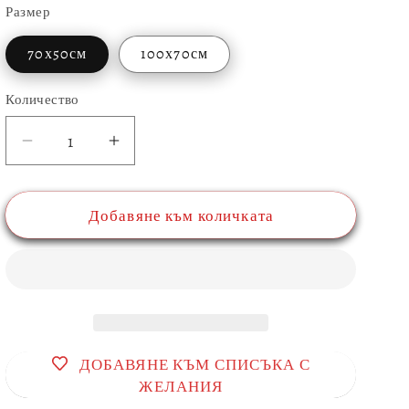
Размер
70х50см
100х70см
Количество
Количество
Намаляване
Увеличаване
на
на
количеството
количеството
Добавяне към количката
за
за
Картина
Картина
от
от
стъкло
стъкло
ДОБАВЯНЕ КЪМ СПИСЪКА С
ЖЕЛАНИЯ