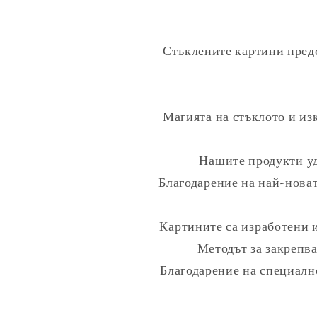
Стъклените картини предс
Магията на стъклото и и
Нашите продукти уд
Благодарение на най-новат
Картините са изработени 
Методът за закрепва
Благодарение на специално