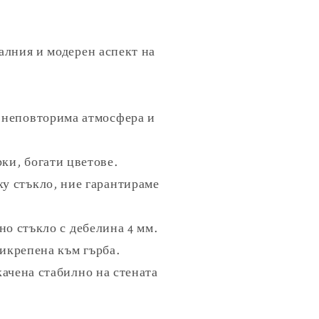
алния и модерен аспект на
 неповторима атмосфера и
ки, богати цветове.
ху стъкло, ние гарантираме
о стъкло с дебелина 4 мм.
рикрепена към гърба.
качена стабилно на стената