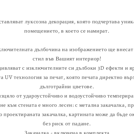
тавляват луксозна декорация, която подчертава уник
помещението, в което се намират.
зключителната дълбочина на изображението ще внесат
стил във Вашият интериор!
ивляват с изключителните си дълбоки 3D ефекти и яр
а UV технология за печат, която печата директно вър
дълготрайни цветове.
изцяло от удароустойчиво и водоустойчиво темпериран
не към стената е много лесен: с метална закачалка, п
 проектираната закачалка, картината може да бъде о
без риск от падане.
Закачалка - включена в комплекта