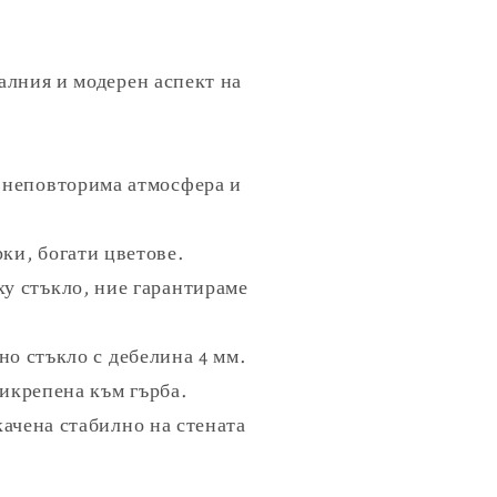
алния и модерен аспект на
 неповторима атмосфера и
ки, богати цветове.
ху стъкло, ние гарантираме
о стъкло с дебелина 4 мм.
рикрепена към гърба.
качена стабилно на стената