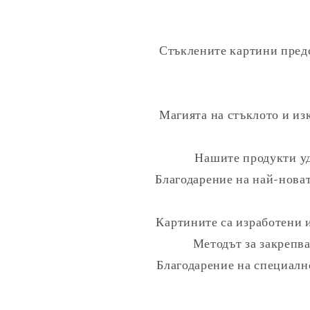
Стъклените картини предс
Магията на стъклото и и
Нашите продукти уд
Благодарение на най-новат
Картините са изработени 
Методът за закрепва
Благодарение на специално