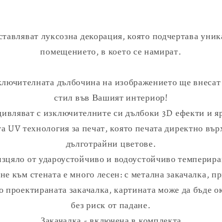
тавляват луксозна декорация, която подчертава уник
помещението, в което се намират.
зключителната дълбочина на изображението ще внесат
стил във Вашият интериор!
ивляват с изключителните си дълбоки 3D ефекти и яр
а UV технология за печат, която печата директно вър
дълготрайни цветове.
изцяло от удароустойчиво и водоустойчиво темпериран
не към стената е много лесен: с метална закачалка, п
 проектираната закачалка, картината може да бъде о
без риск от падане.
Закачалка - включена в комплекта