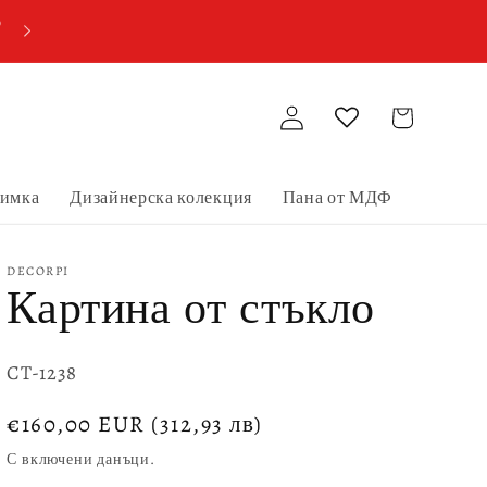
о
Купи две пана от МДФ, получи три!
Влизане
Количка
нимка
Дизайнерска колекция
Пана от МДФ
DECORPI
Картина от стъкло
SKU:
CT-1238
Обичайна
€160,00 EUR
(312,93 лв)
цена
С включени данъци.