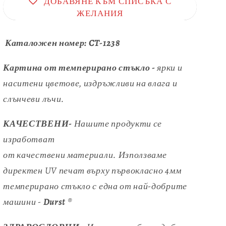
ДОБАВЯНЕ КЪМ СПИСЪКА С
ЖЕЛАНИЯ
Каталожен номер:
CT-1238
Картина от темперирано стъкло -
ярки и
наситени цветове, издръжливи на влага и
слънчеви лъчи.
КАЧЕСТВЕНИ-
Нашите продукти се
изработват
от качествени материали. Използваме
директен UV печат върху първокласно 4мм
темперирано стъкло с една от най-добрите
машини -
Durst
®