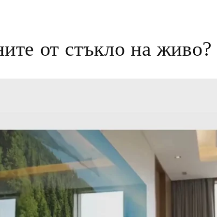
на
мултимедия
7
в
модален
ните от стъкло на живо?
елемент