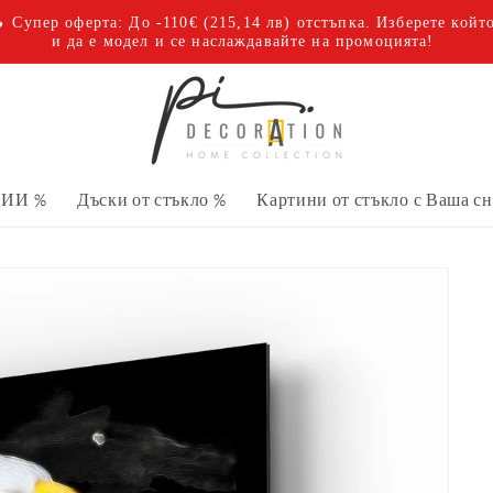
 Супер оферта: До -110€
(215,14 лв)
отстъпка. Изберете койт
и да е модел и се наслаждавайте на промоцията!
ИИ %
Дъски от стъкло %
Картини от стъкло с Ваша с