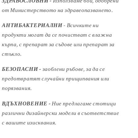
ЗДРАВОСЛОВНИ -
Използваме бои, одобрени
от
Министерството на здравеопазването
.
АНТИБАКТЕРИАЛНИ
- Всичките ни
продукти могат да се почистват с влажна
кърпа, с препарат за съдове или препарат за
стъкло.
БЕЗОПАСНИ -
заоблени ръбове, за да се
предотвратят случайни
прищипвания или
порязвания.
ВДЪХНОВЕНИЕ -
Ние предлагаме стотици
различни дизайнерски модели
в съответствие
с вашите изисквания.