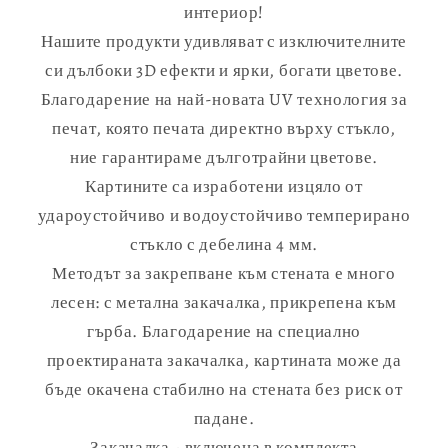
интериор!
Нашите продукти удивляват с изключителните
си дълбоки 3D ефекти и ярки, богати цветове.
Благодарение на най-новата UV технология за
печат, която печата директно върху стъкло,
ние гарантираме дълготрайни цветове.
Картините са изработени изцяло от
удароустойчиво и водоустойчиво темперирано
стъкло с дебелина 4 мм.
Методът за закрепване към стената е много
лесен: с метална закачалка, прикрепена към
гърба. Благодарение на специално
проектираната закачалка, картината може да
бъде окачена стабилно на стената без риск от
падане.
Закачалка - включена в комплекта