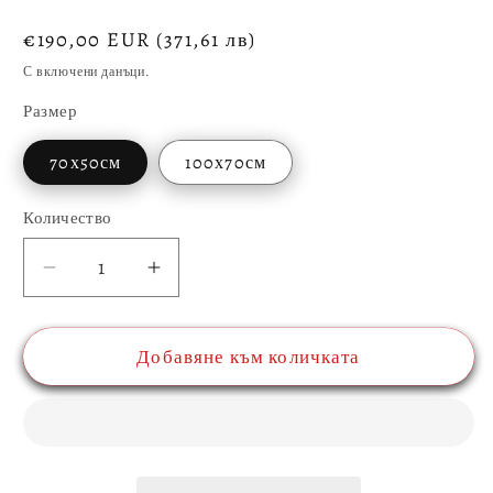
Обичайна
€190,00 EUR
(371,61 лв)
цена
С включени данъци.
Размер
70х50см
100х70см
Количество
Количество
Намаляване
Увеличаване
на
на
количеството
количеството
Добавяне към количката
за
за
Картина
Картина
от
от
стъкло
стъкло